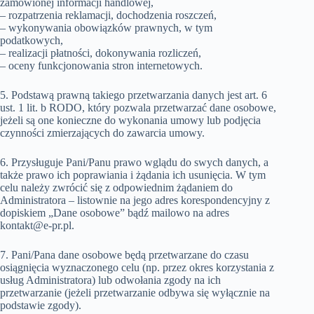
zamówionej informacji handlowej,
– rozpatrzenia reklamacji, dochodzenia roszczeń,
– wykonywania obowiązków prawnych, w tym
podatkowych,
– realizacji płatności, dokonywania rozliczeń,
– oceny funkcjonowania stron internetowych.
5. Podstawą prawną takiego przetwarzania danych jest art. 6
ust. 1 lit. b RODO, który pozwala przetwarzać dane osobowe,
jeżeli są one konieczne do wykonania umowy lub podjęcia
czynności zmierzających do zawarcia umowy.
6. Przysługuje Pani/Panu prawo wglądu do swych danych, a
także prawo ich poprawiania i żądania ich usunięcia. W tym
celu należy zwrócić się z odpowiednim żądaniem do
Administratora – listownie na jego adres korespondencyjny z
dopiskiem „Dane osobowe” bądź mailowo na adres
kontakt@e-pr.pl.
7. Pani/Pana dane osobowe będą przetwarzane do czasu
osiągnięcia wyznaczonego celu (np. przez okres korzystania z
usług Administratora) lub odwołania zgody na ich
przetwarzanie (jeżeli przetwarzanie odbywa się wyłącznie na
podstawie zgody).