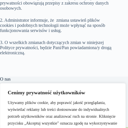
prywatności obowiązują przepisy z zakresu ochrony danych
osobowych.
2. Administrator informuje, że zmiana ustawień plików
cookies i podobnych technologii może wpłynąć na sposób
funkcjonowania serwisów i usług.
3. O wszelkich zmianach dotyczących zmian w niniejszej
Polityce prywatności, będzie Pani/Pan powiadamiona/y drogą
elektroniczną.
O nas
​Linguacast.pl to portal internetowy, który oferuje szeroki
Cenimy prywatność użytkowników
wachlarz treści z różnych dziedzin, takich jak edukacja,
technologia, natura czy kuchnia. Naszym celem jest
Używamy plików cookie, aby poprawić jakość przeglądania,
dostarczanie czytelnikom wartościowych i inspirujących
materiałów, które wspierają ich rozwój osobisty i zawodowy.
wyświetlać reklamy lub treści dostosowane do indywidualnych
Dbamy o to, aby nasze artykuły były zrozumiałe i dostępne
potrzeb użytkowników oraz analizować ruch na stronie. Kliknięcie
dla każdego, niezależnie od poziomu wiedzy w danym
przycisku „Akceptuj wszystkie” oznacza zgodę na wykorzystywanie
zakresie.