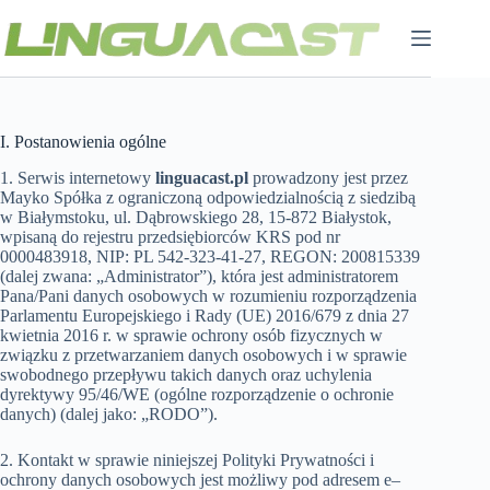
Przejdź
do
treści
I. Postanowienia ogólne
1. Serwis internetowy
linguacast.pl
prowadzony jest przez
Mayko Spółka z ograniczoną odpowiedzialnością z siedzibą
w Białymstoku, ul. Dąbrowskiego 28, 15-872 Białystok,
wpisaną do rejestru przedsiębiorców KRS pod nr
0000483918, NIP: PL 542-323-41-27, REGON: 200815339
(dalej zwana: „Administrator”), która jest administratorem
Pana/Pani danych osobowych w rozumieniu rozporządzenia
Parlamentu Europejskiego i Rady (UE) 2016/679 z dnia 27
kwietnia 2016 r. w sprawie ochrony osób fizycznych w
związku z przetwarzaniem danych osobowych i w sprawie
swobodnego przepływu takich danych oraz uchylenia
dyrektywy 95/46/WE (ogólne rozporządzenie o ochronie
danych) (dalej jako: „RODO”).
2. Kontakt w sprawie niniejszej Polityki Prywatności i
ochrony danych osobowych jest możliwy pod adresem e–