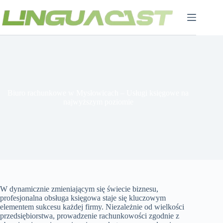
Przejdź
do
treści
Biuro rachunkowe w Mysłowicach – Usługi księgowe na
najwyższym poziomie
W dynamicznie zmieniającym się świecie biznesu,
profesjonalna obsługa księgowa staje się kluczowym
elementem sukcesu każdej firmy. Niezależnie od wielkości
przedsiębiorstwa, prowadzenie rachunkowości zgodnie z