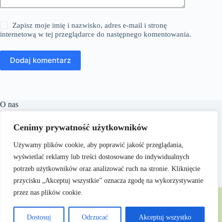
Zapisz moje imię i nazwisko, adres e-mail i stronę
internetową w tej przeglądarce do następnego komentowania.
Dodaj komentarz
O nas
​Linguacast.pl to portal internetowy, który oferuje szeroki
Cenimy prywatność użytkowników
wachlarz treści z różnych dziedzin, takich jak edukacja,
technologia, natura czy kuchnia. Naszym celem jest
Używamy plików cookie, aby poprawić jakość przeglądania,
dostarczanie czytelnikom wartościowych i inspirujących
materiałów, które wspierają ich rozwój osobisty i zawodowy.
wyświetlać reklamy lub treści dostosowane do indywidualnych
Dbamy o to, aby nasze artykuły były zrozumiałe i dostępne
potrzeb użytkowników oraz analizować ruch na stronie. Kliknięcie
dla każdego, niezależnie od poziomu wiedzy w danym
przycisku „Akceptuj wszystkie” oznacza zgodę na wykorzystywanie
zakresie.
Copyright © 2026 - Linguacast.pl
przez nas plików cookie.
Dostosuj
Odrzucać
Akceptuj wszystko