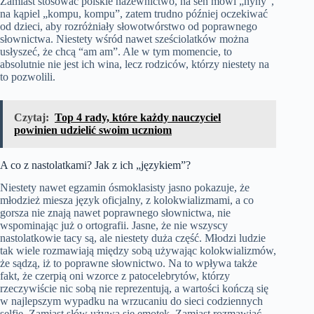
Zamiast stosować polskie nazewnictwo, na sen mówi „nyny”,
na kąpiel „kompu, kompu”, zatem trudno później oczekiwać
od dzieci, aby rozróżniały słowotwórstwo od poprawnego
słownictwa. Niestety wśród nawet sześciolatków można
usłyszeć, że chcą “am am”. Ale w tym momencie, to
absolutnie nie jest ich wina, lecz rodziców, którzy niestety na
to pozwolili.
Czytaj:
Top 4 rady, które każdy nauczyciel
powinien udzielić swoim uczniom
A co z nastolatkami? Jak z ich „językiem”?
Niestety nawet egzamin ósmoklasisty jasno pokazuje, że
młodzież miesza język oficjalny, z kolokwializmami, a co
gorsza nie znają nawet poprawnego słownictwa, nie
wspominając już o ortografii. Jasne, że nie wszyscy
nastolatkowie tacy są, ale niestety duża część. Młodzi ludzie
tak wiele rozmawiają między sobą używając kolokwializmów,
że sądzą, iż to poprawne słownictwo. Na to wpływa także
fakt, że czerpią oni wzorce z patocelebrytów, którzy
rzeczywiście nic sobą nie reprezentują, a wartości kończą się
w najlepszym wypadku na wrzucaniu do sieci codziennych
selfie. Zamiast słów używa się emotek. Zamiast rozmawiać,