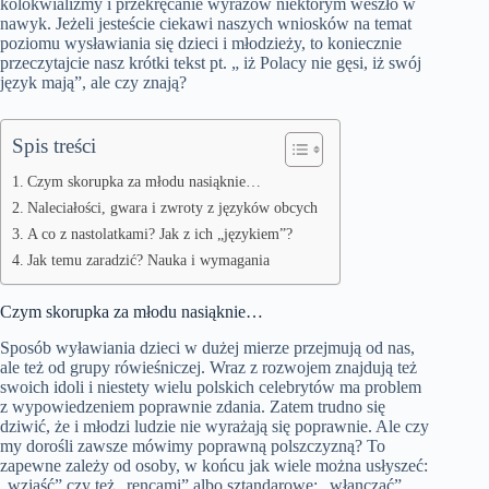
kolokwializmy i przekręcanie wyrazów niektórym weszło w
nawyk. Jeżeli jesteście ciekawi naszych wniosków na temat
poziomu wysławiania się dzieci i młodzieży, to koniecznie
przeczytajcie nasz krótki tekst pt. „ iż Polacy nie gęsi, iż swój
język mają”, ale czy znają?
Spis treści
Czym skorupka za młodu nasiąknie…
Naleciałości, gwara i zwroty z języków obcych
A co z nastolatkami? Jak z ich „językiem”?
Jak temu zaradzić? Nauka i wymagania
Czym skorupka za młodu nasiąknie…
Sposób wyławiania dzieci w dużej mierze przejmują od nas,
ale też od grupy rówieśniczej. Wraz z rozwojem znajdują też
swoich idoli i niestety wielu polskich celebrytów ma problem
z wypowiedzeniem poprawnie zdania. Zatem trudno się
dziwić, że i młodzi ludzie nie wyrażają się poprawnie. Ale czy
my dorośli zawsze mówimy poprawną polszczyzną? To
zapewne zależy od osoby, w końcu jak wiele można usłyszeć:
„wziąść” czy też „rencami” albo sztandarowe: „włanczać”.