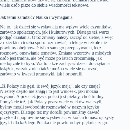
wiele osób pisze do siebie wiadomości tekstowe.
Jak temu zaradzić? Nauka i wymagania
Na to, jak dzieci się wysławiają ma wpływ wiele czynników,
zarówno społecznych, jak i kulturowych. Dlatego też warto
podjąć działania. Otóż zmiany należy zacząć od siebie, a więc
z dzieckiem trzeba sporo rozmawiać, a lekcje w szkole nie
powinny obejmować tylko samego przepisywania, lecz
rozmowy, omawianie tematów. Zmiana wzorców u młodych
osób jest trudna, ale być może po latach zrozumieją, jak
niedojrzałe to było. Warto także zachęcać dzieci do czytania
książek, wszak z nich także można wiele się nauczyć,
zarówno w kwestii gramatyki, jak i ortografii.
„Iż Polacy nie gęsi, iż swój język mają”, ale czy znają?
Niestety często nie znają i to jest wniosek, jaki można
wysnuć. A przecież język polski jest piękny, choć trudny.
Pomyślcie też, jak Polacy przez wiele wieków walczyli,
byśmy mogli swobodnie rozmawiać w naszym języku
ojczystym. Dlatego też my dorośli powinniśmy dawać
przykład i poprawnie się wysławiać, w końcu to nasz ojczysty
język i dla każdego Polaka nie powinno być piękniejszego.