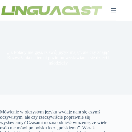
Przejdź
do
treści
„Iż Polacy nie gęsi, iż swój język mają”, ale czy znają?
Rozważania na temat poziomu wysławiania się dzieci i
młodzieży
Mówienie w ojczystym języku wydaje nam się czymś
oczywistym, ale czy rzeczywiście poprawnie się
wysławiamy? Czasami można odnieść wrażenie, że wiele
osób nie mówi po polsku lecz „polskiemu”. Wszak