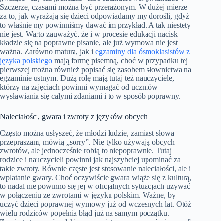
Szczerze, czasami można być przerażonym. W dużej mierze
za to, jak wyrażają się dzieci odpowiadamy my dorośli, gdyż
to właśnie my powinniśmy dawać im przykład. A tak niestety
nie jest. Warto zauważyć, że i w procesie edukacji nacisk
kładzie się na poprawne pisanie, ale już wymowa nie jest
ważna. Zarówno matura, jak i
egzaminy dla ósmoklasistów z
języka polskiego
mają formę pisemną, choć w przypadku tej
pierwszej można również popisać się zasobem słownictwa na
egzaminie ustnym. Dużą rolę mają tutaj też nauczyciele,
którzy na zajęciach powinni wymagać od uczniów
wysławiania się całymi zdaniami i to w sposób poprawny.
Naleciałości, gwara i zwroty z języków obcych
Często można usłyszeć, że młodzi ludzie, zamiast słowa
przepraszam, mówią „sorry”. Nie tylko używają obcych
zwrotów, ale jednocześnie robią to niepoprawnie. Tutaj
rodzice i nauczycieli powinni jak najszybciej upominać za
takie zwroty. Równie częste jest stosowanie naleciałości, ale i
wplatanie gwary. Choć oczywiście gwara wiąże się z kulturą,
to nadal nie powinno się jej w oficjalnych sytuacjach używać
w połączeniu ze zwrotami w języku polskim. Ważne, by
uczyć dzieci poprawnej wymowy już od wczesnych lat. Otóż
wielu rodziców popełnia błąd już na samym początku.