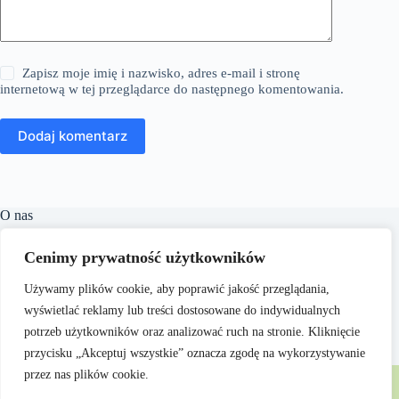
Zapisz moje imię i nazwisko, adres e-mail i stronę
internetową w tej przeglądarce do następnego komentowania.
Dodaj komentarz
O nas
​Linguacast.pl to portal internetowy, który oferuje szeroki
Cenimy prywatność użytkowników
wachlarz treści z różnych dziedzin, takich jak edukacja,
technologia, natura czy kuchnia. Naszym celem jest
Używamy plików cookie, aby poprawić jakość przeglądania,
dostarczanie czytelnikom wartościowych i inspirujących
materiałów, które wspierają ich rozwój osobisty i zawodowy.
wyświetlać reklamy lub treści dostosowane do indywidualnych
Dbamy o to, aby nasze artykuły były zrozumiałe i dostępne
potrzeb użytkowników oraz analizować ruch na stronie. Kliknięcie
dla każdego, niezależnie od poziomu wiedzy w danym
przycisku „Akceptuj wszystkie” oznacza zgodę na wykorzystywanie
zakresie.
Copyright © 2026 - Linguacast.pl
przez nas plików cookie.