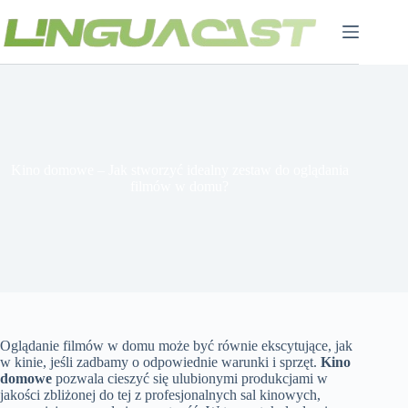
Przejdź
do
treści
Kino domowe – Jak stworzyć idealny zestaw do oglądania
filmów w domu?
Oglądanie filmów w domu może być równie ekscytujące, jak
w kinie, jeśli zadbamy o odpowiednie warunki i sprzęt.
Kino
domowe
pozwala cieszyć się ulubionymi produkcjami w
jakości zbliżonej do tej z profesjonalnych sal kinowych,