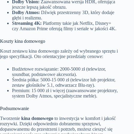
Dolby Vision:
Zaawansowana wersja HDR, oferująca
jeszcze lepszą jakość obrazu.
Dolby Atmos:
Dźwięk przestrzenny 3D, który dodaje
głębi i realizmu.
Streaming 4K:
Platformy takie jak Netflix, Disney+
czy Amazon Prime oferują filmy i seriale w jakości 4K.
Koszty kina domowego
Koszt zestawu kina domowego zależy od wybranego sprzętu i
jego specyfikacji. Oto orientacyjne przedziały cenowe:
Budżetowe rozwiązanie: 2000-5000 zł (telewizor,
soundbar, podstawowe akcesoria).
Średnia półka: 5000-15 000 zł (telewizor lub projektor,
zestaw głośników 5.1, odtwarzacz Blu-ray).
Premium: 15 000 zł i więcej (zaawansowane projektory,
system Dolby Atmos, specjalistyczne meble).
Podsumowanie
Tworzenie
kina domowego
to inwestycja w komfort i jakość
rozrywki. Dzięki odpowiednio dobranemu sprzętowi,
dopasowanemu do przestrzeni i potrzeb, możesz cieszyć się