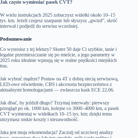
Jak często wymieniać pasek CVT?
W wielu instrukcjach 2025 zobaczysz widełki około 10–15
tys. km. Jeżeli czujesz szarpanie lub słyszysz „gwizd”, skróć
interwał i podjedź do serwisu wcześniej.
Podsumowanie
Co wynosisz z tej lektury? Skuter 50 daje Ci szybkie, tanie i
legalne przemieszczanie się po mieście, a jego parametry w
2025 roku idealnie wpisują się w realne prędkości miejskich
tras.
Jak wybrać mądrze? Postaw na 4T z dobrą siecią serwisową,
LED‑owe oświetlenie, CBS i akcesoria bezpieczeństwa z
aktualnymi homologacjami — zwłaszcza kask ECE 22.06.
Jak dbać, by jeździł długo? Trzymaj interwały: pierwszy
przegląd po ok. 1000 km, kolejne co 3000–4000 km, a pasek
CVT wymieniaj w widełkach 10–15 tys. km; dzięki temu
utrzymasz niskie koszty i niezawodność.
Jaka jest moja rekomendacja? Zacznij od uczciwej analizy
trasy, przymierz dwa lub trzy modele, zrób jazdę próbną i