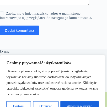
Zapisz moje imię i nazwisko, adres e-mail i stronę
internetową w tej przeglądarce do następnego komentowania.
Dodaj komentarz
O nas
​Linguacast.pl to portal internetowy, który oferuje szeroki
Cenimy prywatność użytkowników
wachlarz treści z różnych dziedzin, takich jak edukacja,
technologia, natura czy kuchnia. Naszym celem jest
Używamy plików cookie, aby poprawić jakość przeglądania,
dostarczanie czytelnikom wartościowych i inspirujących
materiałów, które wspierają ich rozwój osobisty i zawodowy.
wyświetlać reklamy lub treści dostosowane do indywidualnych
Dbamy o to, aby nasze artykuły były zrozumiałe i dostępne
potrzeb użytkowników oraz analizować ruch na stronie. Kliknięcie
dla każdego, niezależnie od poziomu wiedzy w danym
przycisku „Akceptuj wszystkie” oznacza zgodę na wykorzystywanie
zakresie.
Copyright © 2026 - Linguacast.pl
przez nas plików cookie.
Dostosuj
Odrzucać
Akceptuj wszystko