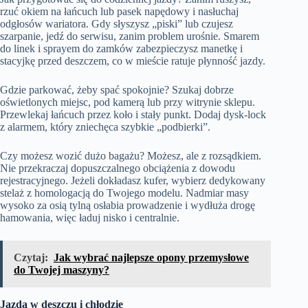
rzuć okiem na łańcuch lub pasek napędowy i nasłuchaj
odgłosów wariatora. Gdy słyszysz „piski” lub czujesz
szarpanie, jedź do serwisu, zanim problem urośnie. Smarem
do linek i sprayem do zamków zabezpieczysz manetkę i
stacyjkę przed deszczem, co w mieście ratuje płynność jazdy.
Gdzie parkować, żeby spać spokojnie? Szukaj dobrze
oświetlonych miejsc, pod kamerą lub przy witrynie sklepu.
Przewlekaj łańcuch przez koło i stały punkt. Dodaj dysk‑lock
z alarmem, który zniechęca szybkie „podbierki”.
Czy możesz wozić dużo bagażu? Możesz, ale z rozsądkiem.
Nie przekraczaj dopuszczalnego obciążenia z dowodu
rejestracyjnego. Jeżeli dokładasz kufer, wybierz dedykowany
stelaż z homologacją do Twojego modelu. Nadmiar masy
wysoko za osią tylną osłabia prowadzenie i wydłuża drogę
hamowania, więc ładuj nisko i centralnie.
Czytaj:
Jak wybrać najlepsze opony przemysłowe
do Twojej maszyny?
Jazda w deszczu i chłodzie