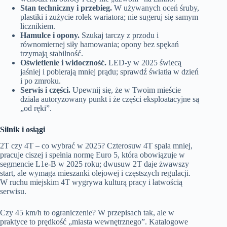
Stan techniczny i przebieg.
W używanych oceń śruby,
plastiki i zużycie rolek wariatora; nie sugeruj się samym
licznikiem.
Hamulce i opony.
Szukaj tarczy z przodu i
równomiernej siły hamowania; opony bez spękań
trzymają stabilność.
Oświetlenie i widoczność.
LED‑y w 2025 świecą
jaśniej i pobierają mniej prądu; sprawdź światła w dzień
i po zmroku.
Serwis i części.
Upewnij się, że w Twoim mieście
działa autoryzowany punkt i że części eksploatacyjne są
„od ręki”.
Silnik i osiągi
2T czy 4T – co wybrać w 2025? Czterosuw 4T spala mniej,
pracuje ciszej i spełnia normę Euro 5, która obowiązuje w
segmencie L1e‑B w 2025 roku; dwusuw 2T daje żwawszy
start, ale wymaga mieszanki olejowej i częstszych regulacji.
W ruchu miejskim 4T wygrywa kulturą pracy i łatwością
serwisu.
Czy 45 km/h to ograniczenie? W przepisach tak, ale w
praktyce to prędkość „miasta wewnętrznego”. Katalogowe