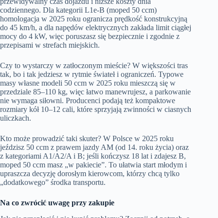
przewidywalny czas dojazdu i niższe koszty dnia
codziennego. Dla kategorii L1e‑B (moped 50 ccm)
homologacja w 2025 roku ogranicza prędkość konstrukcyjną
do 45 km/h, a dla napędów elektrycznych zakłada limit ciągłej
mocy do 4 kW, więc poruszasz się bezpiecznie i zgodnie z
przepisami w strefach miejskich.
Czy to wystarczy w zatłoczonym mieście? W większości tras
tak, bo i tak jedziesz w rytmie świateł i ograniczeń. Typowe
masy własne modeli 50 ccm w 2025 roku mieszczą się w
przedziale 85–110 kg, więc łatwo manewrujesz, a parkowanie
nie wymaga siłowni. Producenci podają też kompaktowe
rozmiary kół 10–12 cali, które sprzyjają zwinności w ciasnych
uliczkach.
Kto może prowadzić taki skuter? W Polsce w 2025 roku
jeździsz 50 ccm z prawem jazdy AM (od 14. roku życia) oraz
z kategoriami A1/A2/A i B; jeśli kończysz 18 lat i zdajesz B,
moped 50 ccm masz „w pakiecie”. To ułatwia start młodym i
upraszcza decyzję dorosłym kierowcom, którzy chcą tylko
„dodatkowego” środka transportu.
Na co zwrócić uwagę przy zakupie