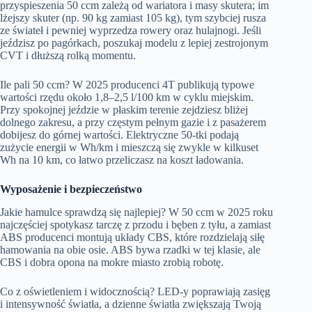
przyspieszenia 50 ccm zależą od wariatora i masy skutera; im
lżejszy skuter (np. 90 kg zamiast 105 kg), tym szybciej rusza
ze świateł i pewniej wyprzedza rowery oraz hulajnogi. Jeśli
jeździsz po pagórkach, poszukaj modelu z lepiej zestrojonym
CVT i dłuższą rolką momentu.
Ile pali 50 ccm? W 2025 producenci 4T publikują typowe
wartości rzędu około 1,8–2,5 l/100 km w cyklu miejskim.
Przy spokojnej jeździe w płaskim terenie zejdziesz bliżej
dolnego zakresu, a przy częstym pełnym gazie i z pasażerem
dobijesz do górnej wartości. Elektryczne 50‑tki podają
zużycie energii w Wh/km i mieszczą się zwykle w kilkuset
Wh na 10 km, co łatwo przeliczasz na koszt ładowania.
Wyposażenie i bezpieczeństwo
Jakie hamulce sprawdzą się najlepiej? W 50 ccm w 2025 roku
najczęściej spotykasz tarczę z przodu i bęben z tyłu, a zamiast
ABS producenci montują układy CBS, które rozdzielają siłę
hamowania na obie osie. ABS bywa rzadki w tej klasie, ale
CBS i dobra opona na mokre miasto zrobią robotę.
Co z oświetleniem i widocznością? LED‑y poprawiają zasięg
i intensywność światła, a dzienne światła zwiększają Twoją