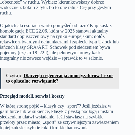
„obecność” w ruchu. Wybierz kierunkowskazy dobrze
widoczne z boku i z tyłu, bo to one ratują Cię przy gęstym
ruchu.
O jakich akcesoriach warto pomyśleć od razu? Kup kask z
homologacją ECE 22.06, która w 2025 stanowi aktualny
standard dopuszczeniowy na rynku europejskim; dołóż
rękawice z twardymi ochraniaczami i zapięcie typu U‑lock lub
łańcuch klasy SRA/ART. Schowek pod siedzeniem bywa
pojemny (często 18–22 l), ale pełnowymiarowy kask
integralny nie zawsze wejdzie – sprawdź to w salonie.
Czytaj:
Dlaczego regeneracja amortyzatorów Lexus
to opłacalne rozwiązanie?
Przegląd modeli, serwis i koszty
W którą stronę pójść – klasyk czy „sport”? Jeśli jeździsz w
garniturze lub w sukience, klasyk z płaską podłogą i niskim
siedzeniem ułatwi wsiadanie. Jeśli stawiasz na szybkie
przeloty przez miasto, „sport” ze sztywniejszym zawieszeniem
lepiej zniesie szybkie łuki i krótkie hamowania.