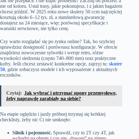
Jak nie przepłacić i nie kupić problemu? Zacznij od potrzeb, a
nie od koloru. Ustal trasy, jakie pokonujesz, i z jakim bagażem
chcesz jeździć. W 2025 roku nowe skutery 50 ccm najczęściej
kosztują około 6–12 tys. zł, a standardową gwarancję
dostajesz na 24 miesiące, więc porównuj specyfikacje i
warunki serwisowe, nie tylko cenę.
Czy warto rozglądać się po rynku online? Tak, bo szybciej
sprawdzisz dostępność i porównasz konfiguracje. W ofercie
znajdziesz nowoczesne sylwetki i wersje retro, różne
wysokości siedzenia (często 740–800 mm) oraz praktyczne
kufry. Jeśli chcesz zestawić konkretne opcje, zajrzyj tu:
skuter
50
, gdzie zobaczysz modele i ich wyposażenie z aktualnych
roczników.
Czytaj:
Jak wybrać i utrzymać opony przemysłowe,
żeby naprawdę zarabiały na siebie?
Na etapie oględzin i jazdy próbnej trzymaj się krótkiej
checklisty, żeby nic Ci nie umknęło:
Silnik i pojemność.
Sprawdź, czy to 2T czy 4T, jak
wchodzi na obroty i czy nie „dzwoni” na zimno.