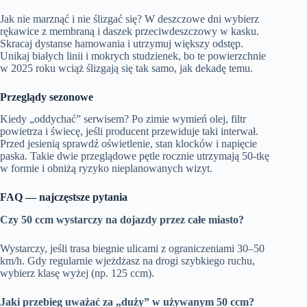
Jak nie marznąć i nie ślizgać się? W deszczowe dni wybierz
rękawice z membraną i daszek przeciwdeszczowy w kasku.
Skracaj dystanse hamowania i utrzymuj większy odstęp.
Unikaj białych linii i mokrych studzienek, bo te powierzchnie
w 2025 roku wciąż ślizgają się tak samo, jak dekadę temu.
Przeglądy sezonowe
Kiedy „oddychać” serwisem? Po zimie wymień olej, filtr
powietrza i świecę, jeśli producent przewiduje taki interwał.
Przed jesienią sprawdź oświetlenie, stan klocków i napięcie
paska. Takie dwie przeglądowe pętle rocznie utrzymają 50‑tkę
w formie i obniżą ryzyko nieplanowanych wizyt.
FAQ — najczęstsze pytania
Czy 50 ccm wystarczy na dojazdy przez całe miasto?
Wystarczy, jeśli trasa biegnie ulicami z ograniczeniami 30–50
km/h. Gdy regularnie wjeżdżasz na drogi szybkiego ruchu,
wybierz klasę wyżej (np. 125 ccm).
Jaki przebieg uważać za „duży” w używanym 50 ccm?