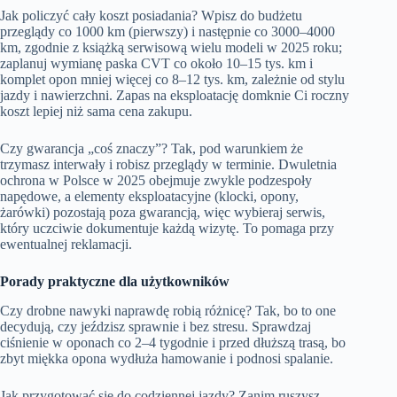
Jak policzyć cały koszt posiadania? Wpisz do budżetu
przeglądy co 1000 km (pierwszy) i następnie co 3000–4000
km, zgodnie z książką serwisową wielu modeli w 2025 roku;
zaplanuj wymianę paska CVT co około 10–15 tys. km i
komplet opon mniej więcej co 8–12 tys. km, zależnie od stylu
jazdy i nawierzchni. Zapas na eksploatację domknie Ci roczny
koszt lepiej niż sama cena zakupu.
Czy gwarancja „coś znaczy”? Tak, pod warunkiem że
trzymasz interwały i robisz przeglądy w terminie. Dwuletnia
ochrona w Polsce w 2025 obejmuje zwykle podzespoły
napędowe, a elementy eksploatacyjne (klocki, opony,
żarówki) pozostają poza gwarancją, więc wybieraj serwis,
który uczciwie dokumentuje każdą wizytę. To pomaga przy
ewentualnej reklamacji.
Porady praktyczne dla użytkowników
Czy drobne nawyki naprawdę robią różnicę? Tak, bo to one
decydują, czy jeździsz sprawnie i bez stresu. Sprawdzaj
ciśnienie w oponach co 2–4 tygodnie i przed dłuższą trasą, bo
zbyt miękka opona wydłuża hamowanie i podnosi spalanie.
Jak przygotować się do codziennej jazdy? Zanim ruszysz,