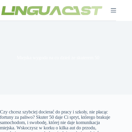
Przejdź
do
treści
Miejska wygoda na co dzień ze skuterem 50
Czy chcesz szybciej docierać do pracy i szkoły, nie płacąc
fortuny za paliwo? Skuter 50 daje Ci spryt, którego brakuje
samochodom, i swobodę, której nie daje komunikacja
miejska. Wskoczysz w korku o kilka aut do przodu,