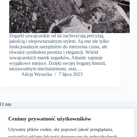
Zegarki szwajcarskie od lat zachwycają precyzją,
jakością i niepowtarzalnym stylem. Są one nie tylko
funkcjonalnym narzędziem do mierzenia czasu, ale
również symbolem prestiżu i elegancji. Wśród
szwajcarskich marek zegarków, Atlantic zajmuje
wyjątkowe miejsce. Dzięki swojej bogatej historii,
niezawodnym mechanizmom, oraz…
​Alicja Wysocka
7 lipca 2023
O nas
​Linguacast.pl to portal internetowy, który oferuje szeroki
Cenimy prywatność użytkowników
wachlarz treści z różnych dziedzin, takich jak edukacja,
technologia, natura czy kuchnia. Naszym celem jest
Używamy plików cookie, aby poprawić jakość przeglądania,
dostarczanie czytelnikom wartościowych i inspirujących
materiałów, które wspierają ich rozwój osobisty i zawodowy.
wyświetlać reklamy lub treści dostosowane do indywidualnych