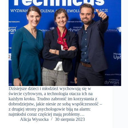
Dzisiejsze dzieci i młodzież wychowują się w
świecie cyfrowym, a technologia otacza ich na
każdym kroku. Trudno zabronić im korzystania z
dobrodziejstw, jakie niesie ze sobą współczesność –
z drugiej strony psychologowie biją na alarm:
najmłodsi coraz częściej mają problemy…
​Alicja Wysocka
30 sierpnia 2023