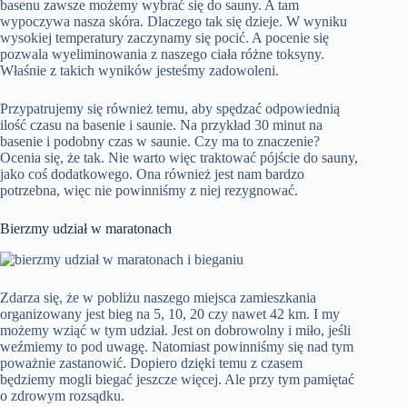
basenu zawsze możemy wybrać się do sauny. A tam
wypoczywa nasza skóra. Dlaczego tak się dzieje. W wyniku
wysokiej temperatury zaczynamy się pocić. A pocenie się
pozwala wyeliminowania z naszego ciała różne toksyny.
Właśnie z takich wyników jesteśmy zadowoleni.
Przypatrujemy się również temu, aby spędzać odpowiednią
ilość czasu na basenie i saunie. Na przykład 30 minut na
basenie i podobny czas w saunie. Czy ma to znaczenie?
Ocenia się, że tak. Nie warto więc traktować pójście do sauny,
jako coś dodatkowego. Ona również jest nam bardzo
potrzebna, więc nie powinniśmy z niej rezygnować.
Bierzmy udział w maratonach
Zdarza się, że w pobliżu naszego miejsca zamieszkania
organizowany jest bieg na 5, 10, 20 czy nawet 42 km. I my
możemy wziąć w tym udział. Jest on dobrowolny i miło, jeśli
weźmiemy to pod uwagę. Natomiast powinniśmy się nad tym
poważnie zastanowić. Dopiero dzięki temu z czasem
będziemy mogli biegać jeszcze więcej. Ale przy tym pamiętać
o zdrowym rozsądku.