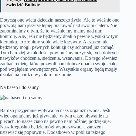
zwiedzić Boliwię
Dotyczą one wielu dziedzin naszego życia. Ale to właśnie one
pozwolą nam jeszcze lepiej pracować nad swoim ciałem. Nie
zapominajmy o tym, że to właśnie my mamy nad nim
kontrolę. Ale, jeśli nie będziemy dbali o pewne wysiłki w tym
kierunku, to zrobimy sobie wiele krzywdy. A czasem nie
będziemy mogli pewnych kontuzji czy schorzeń już cofnąć.
Tym bardziej w młodości powinniśmy uczyć się tych dobrych
nawyków chodzenia, siedzenia, wstawania. Do tego również
zadbać o dietę, która pozwoli nam dobrze dbać o swoje ciało
pod względem wewnętrznym. Wszystkie organy będą mogły
działać na bardzo wysokim poziomie.
Na basen i do sauny
Bardzo przyjemnie wpływa na nasz organizm woda. Jeśli
więc opanujemy już pływanie, w tym także pływanie na
plecach, to nasze ciało na pewno nam później podziękuje.
Nasz kręgosłup będzie mógł wypoczywać, a zarazem
ustawiać się poprawnie. Dodatkowo w pobliżu takiego