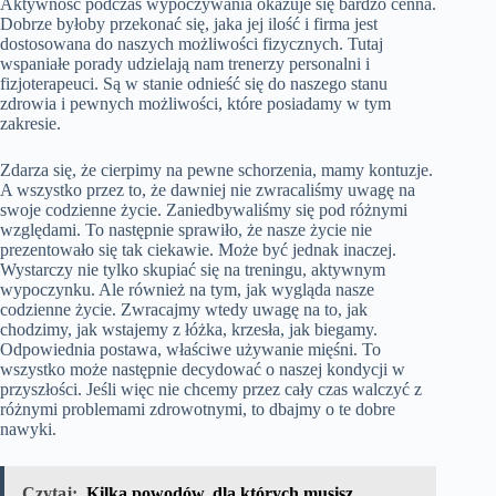
Aktywność podczas wypoczywania okazuje się bardzo cenna.
Dobrze byłoby przekonać się, jaka jej ilość i firma jest
dostosowana do naszych możliwości fizycznych. Tutaj
wspaniałe porady udzielają nam trenerzy personalni i
fizjoterapeuci. Są w stanie odnieść się do naszego stanu
zdrowia i pewnych możliwości, które posiadamy w tym
zakresie.
Zdarza się, że cierpimy na pewne schorzenia, mamy kontuzje.
A wszystko przez to, że dawniej nie zwracaliśmy uwagę na
swoje codzienne życie. Zaniedbywaliśmy się pod różnymi
względami. To następnie sprawiło, że nasze życie nie
prezentowało się tak ciekawie. Może być jednak inaczej.
Wystarczy nie tylko skupiać się na treningu, aktywnym
wypoczynku. Ale również na tym, jak wygląda nasze
codzienne życie. Zwracajmy wtedy uwagę na to, jak
chodzimy, jak wstajemy z łóżka, krzesła, jak biegamy.
Odpowiednia postawa, właściwe używanie mięśni. To
wszystko może następnie decydować o naszej kondycji w
przyszłości. Jeśli więc nie chcemy przez cały czas walczyć z
różnymi problemami zdrowotnymi, to dbajmy o te dobre
nawyki.
Czytaj:
Kilka powodów, dla których musisz