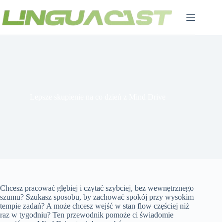
Przejdź
do
treści
Lepsze skupienie na co dzień z Mind Drive
Chcesz pracować głębiej i czytać szybciej, bez wewnętrznego
szumu? Szukasz sposobu, by zachować spokój przy wysokim
tempie zadań? A może chcesz wejść w stan flow częściej niż
raz w tygodniu? Ten przewodnik pomoże ci świadomie