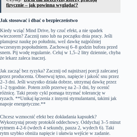
fizycznie – jak powinna wyglądać?
Jak stosować i dbać o bezpieczeństwo
Kiedy wziąć Mind Drive, by czuć efekt, a nie spadek
wieczorem? Zacznij rano lub na początku dnia pracy. Jeśli
planujesz naukę po południu, weź dawkę najpóźniej
wczesnym popołudniem. Zachowaj 6–8 godzin bufora przed
snem. Pij wodę regularnie. Celuj w 1,5–2 litry dziennie, chyba
że lekarz zaleca inaczej.
Jak zacząć bez ryzyka? Zacznij od najniższej porcji zalecanej
przez producenta. Obserwuj tętno, napięcie i jakość snu przez
2–3 dni. Jeśli wszystko działa dobrze, utrzymaj dawkę przez
1–2 tygodnie. Potem zrób przerwę na 2–3 dni, by ocenić
różnicę. Taki prosty cykl pomaga trzymać tolerancję w
ryzach. **Unikaj łączenia z innymi stymulantami, takimi jak
napoje energetyczne.**
Chcesz wzmocnić efekt bez dokładania kapsułek?
Wykorzystaj prosty protokół oddechowy. Oddychaj 3–5 minut
rytmem 4‑2‑6 (wdech 4 sekundy, pauza 2, wydech 6). Taki
rytm szybko obniża napięcie i ułatwia wejście w zadanie.