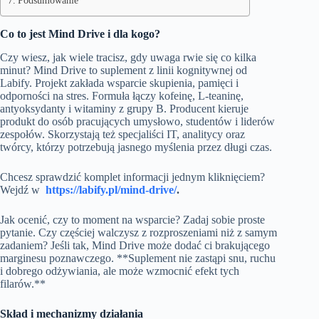
Podsumowanie
Co to jest Mind Drive i dla kogo?
Czy wiesz, jak wiele tracisz, gdy uwaga rwie się co kilka
minut? Mind Drive to suplement z linii kognitywnej od
Labify. Projekt zakłada wsparcie skupienia, pamięci i
odporności na stres. Formuła łączy kofeinę, L‑teaninę,
antyoksydanty i witaminy z grupy B. Producent kieruje
produkt do osób pracujących umysłowo, studentów i liderów
zespołów. Skorzystają też specjaliści IT, analitycy oraz
twórcy, którzy potrzebują jasnego myślenia przez długi czas.
Chcesz sprawdzić komplet informacji jednym kliknięciem?
Wejdź w
https://labify.pl/mind-drive/
.
Jak ocenić, czy to moment na wsparcie? Zadaj sobie proste
pytanie. Czy częściej walczysz z rozproszeniami niż z samym
zadaniem? Jeśli tak, Mind Drive może dodać ci brakującego
marginesu poznawczego. **Suplement nie zastąpi snu, ruchu
i dobrego odżywiania, ale może wzmocnić efekt tych
filarów.**
Skład i mechanizmy działania