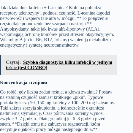
Jak działa duet kofeina + L‑teanina? Kofeina pobudza
receptory adenozyny i podnosi czujność. L‑teanina łagodzi
nerwowość i wspiera fale alfa w mózgu. **To połączenie
często daje pobudzenie bez szarpania nastroju.**
Antyoksydanty, takie jak kwas alfa‑liponowy (ALA),
wspomagają ochronę komórek przed stresem oksydacyjnym.
Witaminy B (m.in. B6, B12, foliany) wspierają metabolizm
energetyczny i syntezę neurotransmiterów.
Czytaj:
Szybka diagnostyka kilku infekcji w jednym
teście (test COMBO)
Koncentracja i czujność
Co robić, gdy liczba zadań rośnie, a głowa zwalnia? Postaw
na stabilną czujność zamiast krótkiego „piku”. Typowe
protokoły łączą 50–150 mg kofeiny z 100–200 mg L‑teaniny.
Taki zakres sprzyja skupieniu, a jednocześnie ogranicza
nadmierną stymulację. Czas półtrwania kofeiny wynosi
zwykle 3–7 godzin. Dlatego unikaj jej 6–8 godzin przed
snem. **Dzięki temu nie zaburzysz regeneracji, która
decyduje o jakości pracy mózgu następnego dnia.**