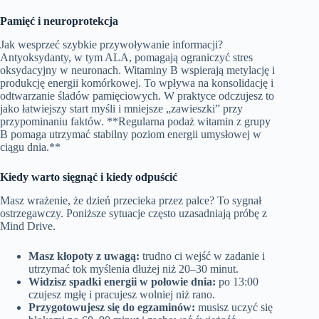
Pamięć i neuroprotekcja
Jak wesprzeć szybkie przywoływanie informacji?
Antyoksydanty, w tym ALA, pomagają ograniczyć stres
oksydacyjny w neuronach. Witaminy B wspierają metylację i
produkcję energii komórkowej. To wpływa na konsolidację i
odtwarzanie śladów pamięciowych. W praktyce odczujesz to
jako łatwiejszy start myśli i mniejsze „zawieszki” przy
przypominaniu faktów. **Regularna podaż witamin z grupy
B pomaga utrzymać stabilny poziom energii umysłowej w
ciągu dnia.**
Kiedy warto sięgnąć i kiedy odpuścić
Masz wrażenie, że dzień przecieka przez palce? To sygnał
ostrzegawczy. Poniższe sytuacje często uzasadniają próbę z
Mind Drive.
Masz kłopoty z uwagą:
trudno ci wejść w zadanie i
utrzymać tok myślenia dłużej niż 20–30 minut.
Widzisz spadki energii w połowie dnia:
po 13:00
czujesz mgłę i pracujesz wolniej niż rano.
Przygotowujesz się do egzaminów:
musisz uczyć się