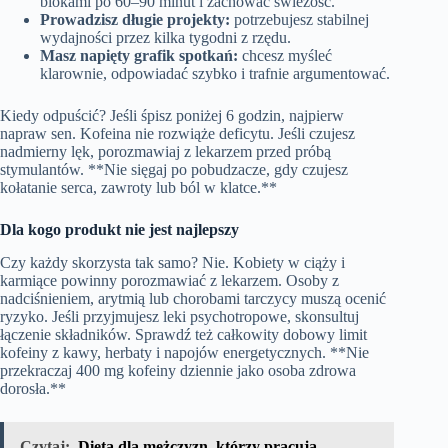
blokami po 60–90 minut i zachować świeżość.
Prowadzisz długie projekty:
potrzebujesz stabilnej
wydajności przez kilka tygodni z rzędu.
Masz napięty grafik spotkań:
chcesz myśleć
klarownie, odpowiadać szybko i trafnie argumentować.
Kiedy odpuścić? Jeśli śpisz poniżej 6 godzin, najpierw
napraw sen. Kofeina nie rozwiąże deficytu. Jeśli czujesz
nadmierny lęk, porozmawiaj z lekarzem przed próbą
stymulantów. **Nie sięgaj po pobudzacze, gdy czujesz
kołatanie serca, zawroty lub ból w klatce.**
Dla kogo produkt nie jest najlepszy
Czy każdy skorzysta tak samo? Nie. Kobiety w ciąży i
karmiące powinny porozmawiać z lekarzem. Osoby z
nadciśnieniem, arytmią lub chorobami tarczycy muszą ocenić
ryzyko. Jeśli przyjmujesz leki psychotropowe, skonsultuj
łączenie składników. Sprawdź też całkowity dobowy limit
kofeiny z kawy, herbaty i napojów energetycznych. **Nie
przekraczaj 400 mg kofeiny dziennie jako osoba zdrowa
dorosła.**
Czytaj:
Dieta dla mężczyzn, którzy pracują