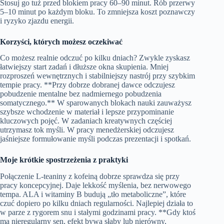
Stosuj go tuż przed blokiem pracy 60–90 minut. Rób przerwy
5–10 minut po każdym bloku. To zmniejsza koszt poznawczy
i ryzyko zjazdu energii.
Korzyści, których możesz oczekiwać
Co możesz realnie odczuć po kilku dniach? Zwykle zyskasz
łatwiejszy start zadań i dłuższe okna skupienia. Mniej
rozproszeń wewnętrznych i stabilniejszy nastrój przy szybkim
tempie pracy. **Przy dobrze dobranej dawce odczujesz
pobudzenie mentalne bez nadmiernego pobudzenia
somatycznego.** W sparowanych blokach nauki zauważysz
szybsze wchodzenie w materiał i lepsze przypominanie
kluczowych pojęć. W zadaniach kreatywnych częściej
utrzymasz tok myśli. W pracy menedżerskiej odczujesz
jaśniejsze formułowanie myśli podczas prezentacji i spotkań.
Moje krótkie spostrzeżenia z praktyki
Połączenie L‑teaniny z kofeiną dobrze sprawdza się przy
pracy koncepcyjnej. Daje lekkość myślenia, bez nerwowego
tempa. ALA i witaminy B budują „tło metaboliczne”, które
czuć dopiero po kilku dniach regularności. Najlepiej działa to
w parze z rygorem snu i stałymi godzinami pracy. **Gdy ktoś
ma nieregularny sen, efekt bywa słaby lub nierówny,