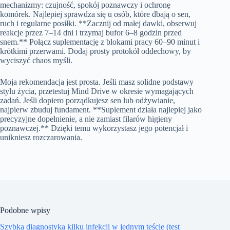
mechanizmy: czujność, spokój poznawczy i ochronę
komórek. Najlepiej sprawdza się u osób, które dbają o sen,
ruch i regularne posiłki. **Zacznij od małej dawki, obserwuj
reakcje przez 7–14 dni i trzymaj bufor 6–8 godzin przed
snem.** Połącz suplementację z blokami pracy 60–90 minut i
krótkimi przerwami. Dodaj prosty protokół oddechowy, by
wyciszyć chaos myśli.
Moja rekomendacja jest prosta. Jeśli masz solidne podstawy
stylu życia, przetestuj Mind Drive w okresie wymagających
zadań. Jeśli dopiero porządkujesz sen lub odżywianie,
najpierw zbuduj fundament. **Suplement działa najlepiej jako
precyzyjne dopełnienie, a nie zamiast filarów higieny
poznawczej.** Dzięki temu wykorzystasz jego potencjał i
unikniesz rozczarowania.
Podobne wpisy
Szybka diagnostyka kilku infekcji w jednym teście (test